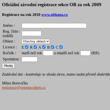
Oficiální závodní registrace sekce OB za rok 2009
Registrace na rok 2010
www.obhana.cz
Jméno :
Reg. číslo :
(oddíl)
Oblast :
Licence :
E
R
A
B
C
Ročník :
starší než rok
a mladší než rok
(RR)
Sportident :
Zadávání dat - kontroluje se shoda zleva, nutno zadat přesně diakriti
Milan Borovička
registrace@orientacnibeh.cz